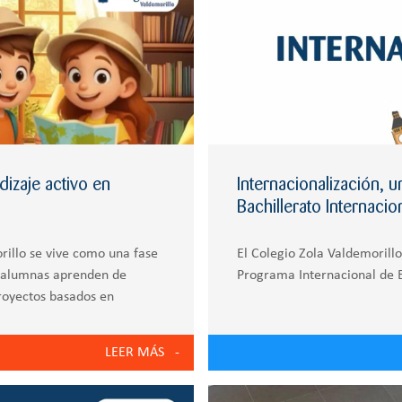
dizaje activo en
Internacionalización, 
Bachillerato Internac
rillo se vive como una fase
El Colegio Zola Valdemorillo
y alumnas aprenden de
Programa Internacional de B
proyectos basados en
egio entendemos que
LEER MÁS