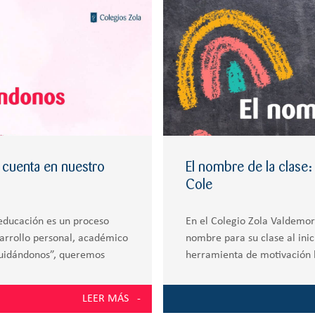
cuenta en nuestro
El nombre de la clase: 
Cole
 educación es un proceso
En el Colegio Zola Valdemori
arrollo personal, académico
nombre para su clase al inic
uidándonos”, queremos
herramienta de motivación h
tivas y seguras de
estudiantes a que investigue
LEER MÁS