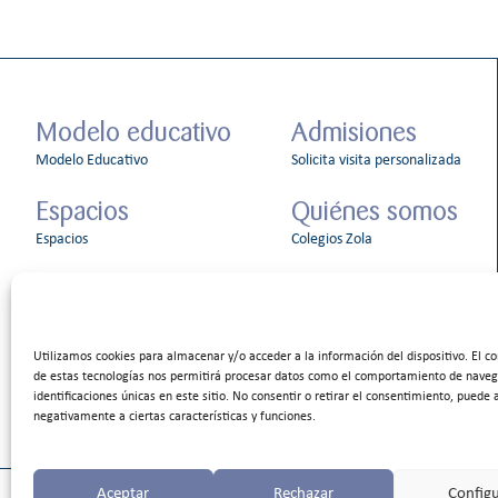
Modelo educativo
Admisiones
Modelo Educativo
Solicita visita personalizada
Espacios
Quiénes somos
Espacios
Colegios Zola
Información a familias
Noticias
Servicios
ZolaBlog
Documentos de centro
Utilizamos cookies para almacenar y/o acceder a la información del dispositivo. El c
Orientación familiar
de estas tecnologías nos permitirá procesar datos como el comportamiento de naveg
identificaciones únicas en este sitio. No consentir o retirar el consentimiento, puede 
negativamente a ciertas características y funciones.
Aceptar
Rechazar
Configu