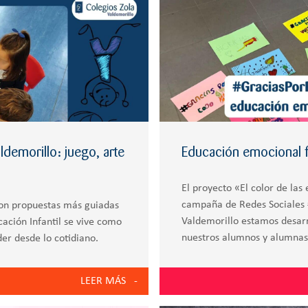
ldemorillo: juego, arte
Educación emocional fr
El proyecto «El color de las
campaña de Redes Sociales 
con propuestas más guiadas
Valdemorillo estamos desarr
cación Infantil se vive como
nuestros alumnos y alumnas
er desde lo cotidiano.
nder Hélix del Grupo
LEER MÁS