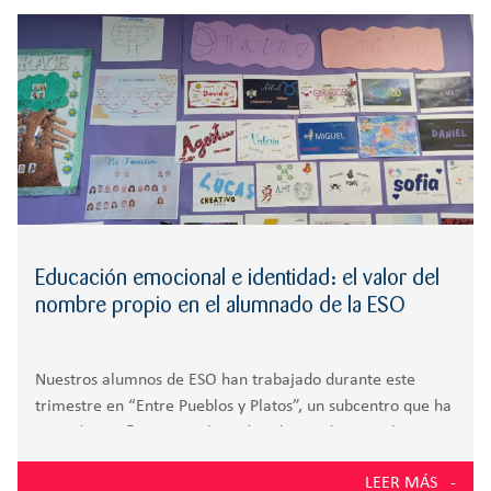
r
RESPONSABILIDAD
SECUNDARIA
:
FP
Educación emocional e identidad: el valor del
nombre propio en el alumnado de la ESO
Nuestros alumnos de ESO han trabajado durante este
trimestre en “Entre Pueblos y Platos”, un subcentro que ha
invitado a reflexionar sobre cómo las tradiciones, la
cultura y las emociones forman parte de la construcción
LEER MÁS
de la identidad personal y