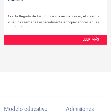
Con la llegada de los últimos meses del curso, el colegio
vive unas semanas especialmente enriquecedoras en las
que las familias adquieren un papel aún más protagonista
dentro de la vida escolar. Aulas, patios y espacios comunes
LEER MÁS
se convierten en
Modelo educativo
Admisiones