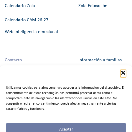
Calendario Zola
Zola Educación
Calendario CAM 26-27
Web Inteligencia emocional
Contacto
Información a familias
Horario las dos secretarías:
Aviso Legal
L-V de 9h a 16h45
Política de Privacidad
Utilizamos cookies para almacenar y/o acceder a la información del dispositivo. El
Teléfono
:
918 991 678
consentimiento de estas tecnologías nos permitirá procesar datos como el
comportamiento de navegación o las identificaciones únicas en este sitio. No
Política de Cookies
consentir o retirar el consentimiento, puede afectar negativamente a ciertas
características y funciones.
Trabaja con nosotros
Aceptar
Canal del Informante