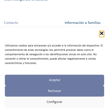
Contacto
Información a familias
Horario las dos secretarías:
Aviso Legal
L-V de 9h a 16h45
Política de Privacidad
Utilizamos cookies para almacenar y/o acceder a la información del dispositivo. El
Teléfono
:
918 991 678
consentimiento de estas tecnologías nos permitirá procesar datos como el
comportamiento de navegación o las identificaciones únicas en este sitio. No
Política de Cookies
consentir o retirar el consentimiento, puede afectar negativamente a ciertas
características y funciones.
Trabaja con nosotros
Aceptar
Canal del Informante
Rechazar
Configurar
©2025 Colegio Zola Valdemorillo