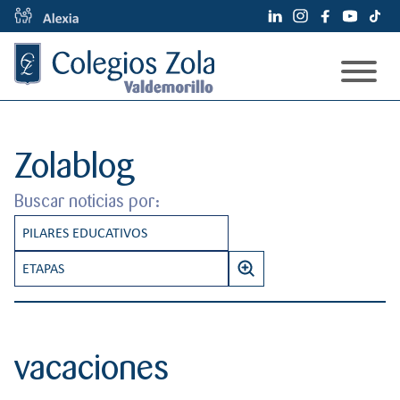
S
a
l
t
a
Modelo Educativo
r
a
Espacios
Zolablog
l
c
Admisiones
Buscar noticias por:
o
Información Familias
n
PILARES EDUCATIVOS
t
¿Quiénes somos?
Servicios
e
CREATIVIDAD
ETAPAS
Noticias
n
Documentos de centro
B
INNOVACIÓN EDUCATIVA
BACHILLERATO
i
Contacto
Zolablog
u
d
s
INTERNACIONALIZACIÓN
INFANTIL
Orientación familiar
o
vacaciones
c
PENSAMIENTO EMOCIONAL
PRIMARIA
a