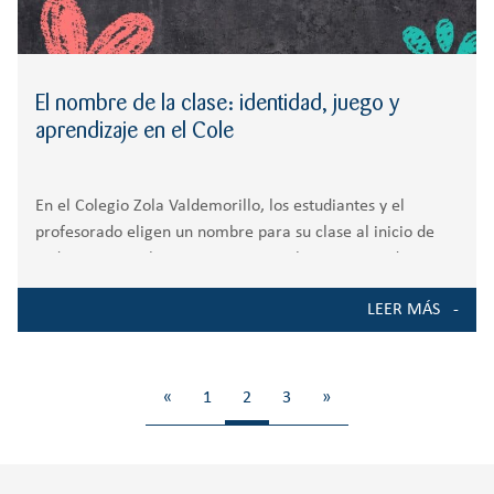
El nombre de la clase: identidad, juego y
aprendizaje en el Cole
En el Colegio Zola Valdemorillo, los estudiantes y el
profesorado eligen un nombre para su clase al inicio de
cada curso escolar. Esto supone una herramienta de
motivación hacia el aprendizaje, ya que anima a los
LEER MÁS
estudiantes a que investiguen,
«
1
2
3
»