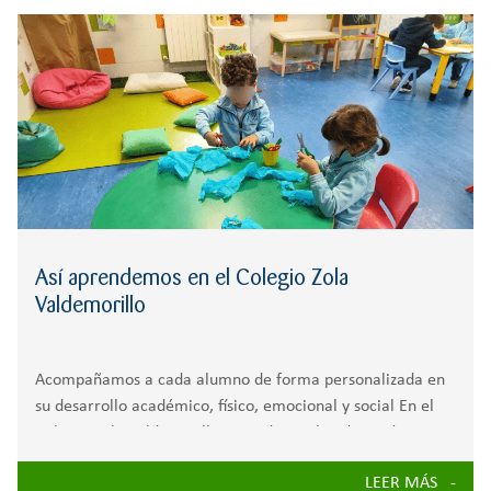
r
RESPONSABILIDAD
SECUNDARIA
:
FP
Así aprendemos en el Colegio Zola
Valdemorillo
Acompañamos a cada alumno de forma personalizada en
su desarrollo académico, físico, emocional y social En el
Colegio Zola Valdemorillo entendemos la educación como
un proceso integral en el que cada alumno es único.
LEER MÁS
Nuestro proyecto educativo acompaña el desarrollo