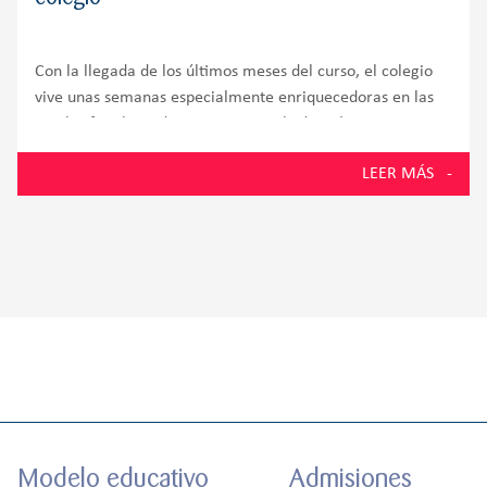
Con la llegada de los últimos meses del curso, el colegio
vive unas semanas especialmente enriquecedoras en las
que las familias adquieren un papel aún más protagonista
dentro de la vida escolar. Aulas, patios y espacios comunes
LEER MÁS
se convierten en
Modelo educativo
Admisiones